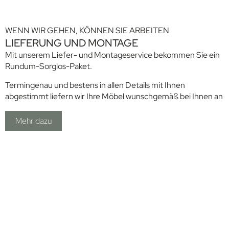
WENN WIR GEHEN, KÖNNEN SIE ARBEITEN
LIEFERUNG UND MONTAGE
Mit unserem Liefer- und Montageservice bekommen Sie ein
Rundum-Sorglos-Paket.
Termingenau und bestens in allen Details mit Ihnen
abgestimmt liefern wir Ihre Möbel wunschgemäß bei Ihnen an
und montieren sie vor Ort. Außerdem bekommen Ihre
Mitarbeiter auf Wunsch gleich eine kurze Einweisung zu ihren
Mehr dazu
neuen Arbeitsplätzen. Und das alles ohne Störung Ihrer
betrieblichen Abläufe.
Sprechen Sie uns gern an.