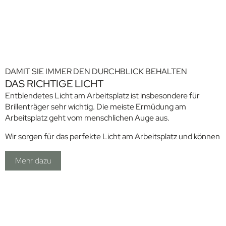
Rückzugsmöglichkeiten in Form von Loungemöbeln oder
auch Raum-in-Raum-Lösungen wie Telefonboxen oder Silent
Rooms für mehrere Nutzer an.
Wir als ausgebildete Akustik-Berater unterstützen Sie hier
gern.
DAMIT SIE IMMER DEN DURCHBLICK BEHALTEN
DAS RICHTIGE LICHT
Entblendetes Licht am Arbeitsplatz ist insbesondere für
Brillenträger sehr wichtig. Die meiste Ermüdung am
Arbeitsplatz geht vom menschlichen Auge aus.
Wir sorgen für das perfekte Licht am Arbeitsplatz und können
auf Wunsch auch die Lichtfarben anpassen, um das richtige
Ambiente zu schaffen.
Mehr dazu
Dazu gehören auch das richtige Wegelicht und die
Ausleuchtung der Fluchtwege.
Fragen Sie uns.