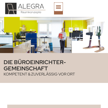
Über uns
Unsere Partner
DIE BÜROEINRICHTER­
GEMEINSCHAFT
KOMPETENT & ZUVERLÄSSIG VOR ORT