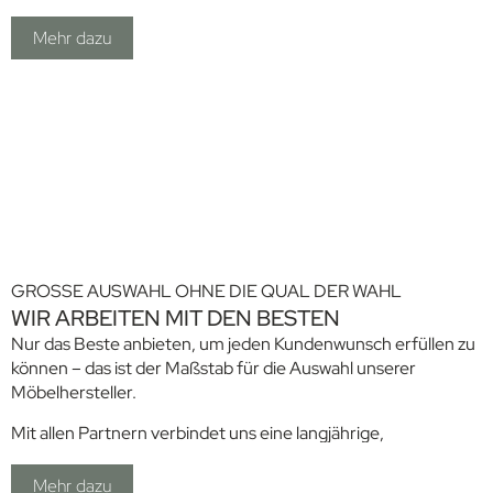
davon, wie Ihre neuen Arbeitsräume aussehen könnten.
Mehr dazu
Eine dreidimensionale Darstellung, die es Ihnen erlaubt,
unsere Einrichtungsvorschläge aus allen möglichen
Perspektiven zu erkunden, rundet die Planungsvorstellung
ab. Ganz unkompliziert und schnell lassen sich so
verschiedene Anpassungen vornehmen und miteinander
vergleichen – solange, bis Sie begeistert sind.
Wir planen mit unseren Innenarchitekten und Architekten
gern für Sie.
GROSSE AUSWAHL OHNE DIE QUAL DER WAHL
WIR ARBEITEN MIT DEN BESTEN
Nur das Beste anbieten, um jeden Kundenwunsch erfüllen zu
können – das ist der Maßstab für die Auswahl unserer
Möbelhersteller.
Mit allen Partnern verbindet uns eine langjährige,
vertrauensvolle Zusammenarbeit. Jeder von ihnen gehört zu
den führenden Anbietern in seinem Bereich: von zeitlosem
Mehr dazu