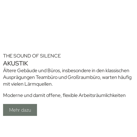
aus der Schreinerei, in Material, Verarbeitung, und Farbe
genauso, wie es sein muss und wie es das kein zweites Mal auf
der Welt gibt. Uns das können wir Ihnen bieten. Fragen Sie
uns!
THE SOUND OF SILENCE
AKUSTIK
Ältere Gebäude und Büros, insbesondere in den klassischen
Ausprägungen Teambüro und Großraumbüro, warten häufig
mit vielen Lärmquellen.
Moderne und damit offene, flexible Arbeitsräumlichkeiten
stellen in punkto mögliche Lärmquellen sogar nochmals
höhere Herausforderungen dar. Die Dämpfung
Mehr dazu
unerwünschter Lärmquellen unter Beibehaltung eines
natürlichen Hörerlebnisses durch den zielgenauen Einsatz
akustischer Möbel ist einer der Schlüssel zu ungestörtem,
produktivem Arbeiten. Ergänzend dazu bieten wir