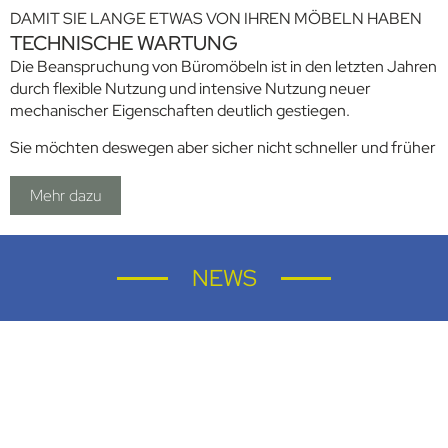
DAMIT SIE LANGE ETWAS VON IHREN MÖBELN HABEN
TECHNISCHE WARTUNG
Die Beanspruchung von Büromöbeln ist in den letzten Jahren
durch flexible Nutzung und intensive Nutzung neuer
mechanischer Eigenschaften deutlich gestiegen.
Sie möchten deswegen aber sicher nicht schneller und früher
neue Büromöbel beschaffen mit den entsprechenden
höheren Kosten. Hier unterstützen wir Sie.
Mehr dazu
Auf Wunsch warten wir Ihre Möbel in jährlichem Turnus, so
dass Sie und Ihre Mitarbeiter länger Freude an Ihren Möbeln
haben. Und unsere sensationelle Wie-Neu-Reinigung ist
NEWS
gleich mit inbegriffen.
Probieren Sie uns gern aus.