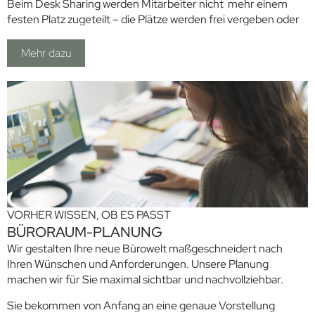
Beim Desk Sharing werden Mitarbeiter nicht mehr einem
festen Platz zugeteilt – die Plätze werden frei vergeben oder
im Vorfeld gebucht. Begegnungsstätten werden frei
konzipiert und das vielleicht auch jeden Tag ein wenig anders.
Mehr dazu
Attraktives Arbeiten lebt von Flexibilität und Offenheit für
verschiedene Arbeitsinhalte und -weisen. Wir stellen
gemeinsam Ihren Mitarbeitern und Ihnen die Frage, welche
Kriterien für die Gestaltung zeitgemäßer Arbeitsumfelder
exakt angepasst an Ihr Unternehmen und dessen Ziele
berücksichtigt werden sollten? Das muss in jedem Fall
sorgfältig und klar beantwortet sein, bevor es an die konkrete
Raumplanung geht.
Wir beraten Sie dazu gern.
VORHER WISSEN, OB ES PASST
BÜRORAUM-PLANUNG
Wir gestalten Ihre neue Bürowelt maßgeschneidert nach
Ihren Wünschen und Anforderungen. Unsere Planung
machen wir für Sie maximal sichtbar und nachvollziehbar.
Sie bekommen von Anfang an eine genaue Vorstellung