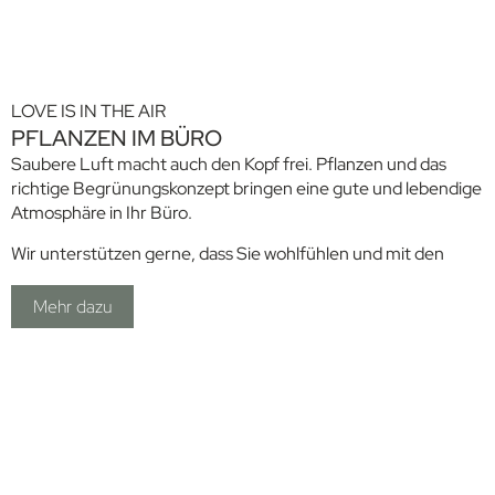
LOVE IS IN THE AIR
PFLANZEN IM BÜRO
Saubere Luft macht auch den Kopf frei. Pflanzen und das
richtige Begrünungskonzept bringen eine gute und lebendige
Atmosphäre in Ihr Büro.
Wir unterstützen gerne, dass Sie wohlfühlen und mit den
richtigen Pflanzen umgeben sind. Dazu gehören auch die
richtigen Pflanzengefäße – auch da arbeiten wir mit
Mehr dazu
kompetenten Partnern zusammen . Die patentierten AIRY‘s
lassen wir professionell von unserem Partnernetzwerk der
Raumbegrünung bepflanzen und gerne auch professionell
pflegen.
Sprechen Sie uns an.