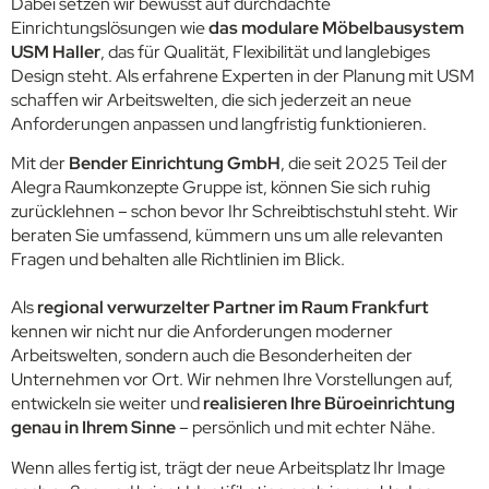
Dabei setzen wir bewusst auf durchdachte
Einrichtungslösungen wie
das modulare Möbelbausystem
USM Haller
, das für Qualität, Flexibilität und langlebiges
Design steht. Als erfahrene Experten in der Planung mit USM
schaffen wir Arbeitswelten, die sich jederzeit an neue
Anforderungen anpassen und langfristig funktionieren.
Mit der
Bender Einrichtung GmbH
, die seit 2025 Teil der
Alegra Raumkonzepte Gruppe ist, können Sie sich ruhig
zurücklehnen – schon bevor Ihr Schreibtischstuhl steht. Wir
beraten Sie umfassend, kümmern uns um alle relevanten
Fragen und behalten alle Richtlinien im Blick.
Als
regional verwurzelter Partner im Raum Frankfurt
kennen wir nicht nur die Anforderungen moderner
Arbeitswelten, sondern auch die Besonderheiten der
Unternehmen vor Ort. Wir nehmen Ihre Vorstellungen auf,
entwickeln sie weiter und
realisieren Ihre Büroeinrichtung
genau in Ihrem Sinne
– persönlich und mit echter Nähe.
Wenn alles fertig ist, trägt der neue Arbeitsplatz Ihr Image